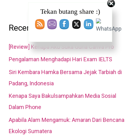
a
Tekan butang share :)
r
Recent Posts
c
h
[Review] Kenapa Aku Suka Guna Canva Pro
f
Pengalaman Menghadapi Hari Exam IELTS
o
Siri Kembara Hamka Bersama Jejak Tarbiah di
r
Padang, Indonesia
:
Kenapa Saya Bakulsampahkan Media Sosial
Dalam Phone
Apabila Alam Mengamuk: Amaran Dari Bencana
Ekologi Sumatera