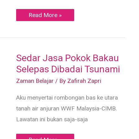
Apabila
Read More »
Alam
Mengamuk:
Amaran
Dari
Bencana
Ekologi
Sumatera
Sedar Jasa Pokok Bakau
Selepas Dibadai Tsunami
Zaman Belajar
/ By
Zafirah Zapri
Aku menyertai rombongan bas ke utara
tanah air anjuran WWF Malaysia-CIMB.
Lawatan ini bukan saja-saja