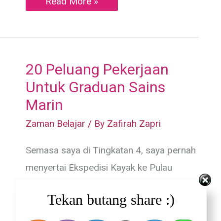
Sedar
Read More »
Jasa
Pokok
Bakau
Selepas
Dibadai
Tsunami
20 Peluang Pekerjaan
Untuk Graduan Sains
Marin
Zaman Belajar
/ By
Zafirah Zapri
Semasa saya di Tingkatan 4, saya pernah
menyertai Ekspedisi Kayak ke Pulau
Kapas. Walaupun macam
Tekan butang share :)
20
Read More »