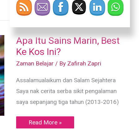
Peluang
Pekerjaan
Untuk
Graduan
Sains
Marin
Apa Itu Sains Marin, Best
Ke Kos Ini?
Zaman Belajar
/ By
Zafirah Zapri
Assalamualaikum dan Salam Sejahtera
Saya nak cerita serba sikit pengalaman
saya sepanjang tiga tahun (2013-2016)
Apa
Read More »
Itu
Sains