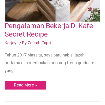
Pengalaman Bekerja Di Kafe
Secret Recipe
Kerjaya
/ By
Zafirah Zapri
Tahun 2017 Masa tu, saya baru habis ijazah
pertama dan merupakan seorang fresh graduate
yang
Pengalaman
Read More »
Bekerja
Di
Kafe
Secret