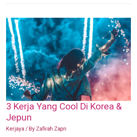
3 Kerja Yang Cool Di Korea &
Jepun
Kerjaya
/ By
Zafirah Zapri