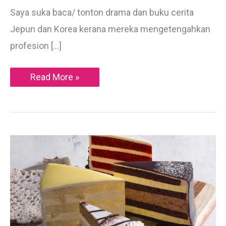
Saya suka baca/ tonton drama dan buku cerita
Jepun dan Korea kerana mereka mengetengahkan
profesion […]
3
Read More »
Kerja
Yang
Cool
Di
Korea
&
Jepun