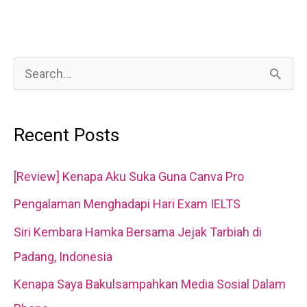
Recipe
S
e
a
Recent Posts
r
c
[Review] Kenapa Aku Suka Guna Canva Pro
h
Pengalaman Menghadapi Hari Exam IELTS
f
Siri Kembara Hamka Bersama Jejak Tarbiah di
o
Padang, Indonesia
r
Kenapa Saya Bakulsampahkan Media Sosial Dalam
: