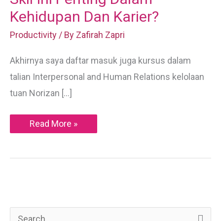
Kehidupan Dan Karier?
Productivity
/ By
Zafirah Zapri
Akhirnya saya daftar masuk juga kursus dalam
talian Interpersonal and Human Relations kelolaan
tuan Norizan […]
[Interpersonal
Read More »
Skills]
Mengapa
Skil
Ini
Penting
Dalam
Kehidupan
Dan
Karier?
S