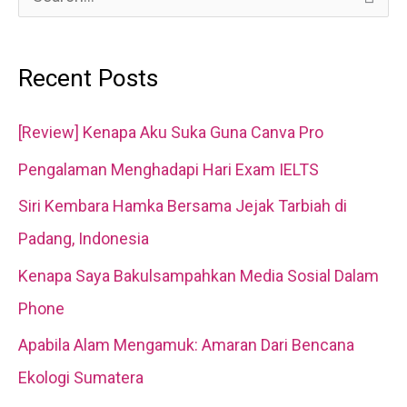
e
a
Recent Posts
r
c
[Review] Kenapa Aku Suka Guna Canva Pro
h
Pengalaman Menghadapi Hari Exam IELTS
f
Siri Kembara Hamka Bersama Jejak Tarbiah di
o
Padang, Indonesia
r
Kenapa Saya Bakulsampahkan Media Sosial Dalam
:
Phone
Apabila Alam Mengamuk: Amaran Dari Bencana
Ekologi Sumatera