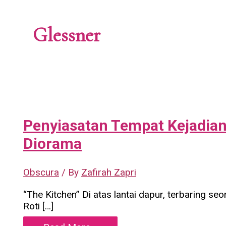
Glessner
Penyiasatan Tempat Kejadia
Diorama
Obscura
/ By
Zafirah Zapri
“The Kitchen” Di atas lantai dapur, terbaring s
Roti […]
Penyiasatan