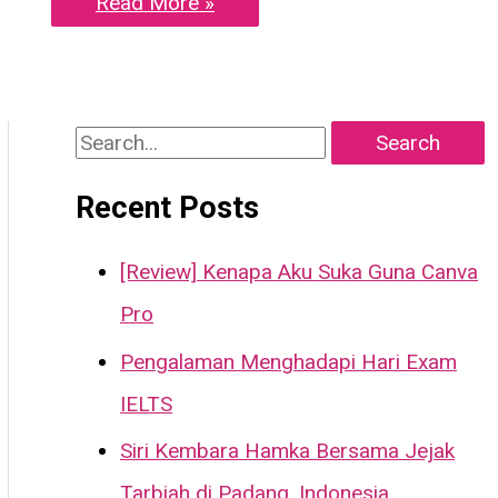
Read More »
Tempat
Kejadian
Jenayah
Dalam
Dunia
Diorama
S
e
Recent Posts
a
r
[Review] Kenapa Aku Suka Guna Canva
c
Pro
h
Pengalaman Menghadapi Hari Exam
f
IELTS
o
Siri Kembara Hamka Bersama Jejak
r
Tarbiah di Padang, Indonesia